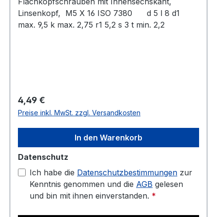
Flachkopfschrauben mit Innensechskant,
Linsenkopf, M5 X 16 ISO 7380 d 5 l 8 d1
max. 9,5 k max. 2,75 r1 5,2 s 3 t min. 2,2
Regulärer Preis:
4,49 €
Preise inkl. MwSt. zzgl. Versandkosten
In den Warenkorb
Datenschutz
Ich habe die
Datenschutzbestimmungen
zur
Kenntnis genommen und die
AGB
gelesen
und bin mit ihnen einverstanden.
*