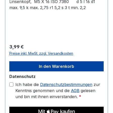
Linsenkopf, M5 X 16 ISO 7380 d 5 l 16 d1
max. 9,5 k max. 2,75 r1 5,2 s 3 t min. 2,2
Regulärer Preis:
3,99 €
Preise inkl. MwSt. zzgl. Versandkosten
In den Warenkorb
Datenschutz
Ich habe die
Datenschutzbestimmungen
zur
Kenntnis genommen und die
AGB
gelesen
und bin mit ihnen einverstanden.
*