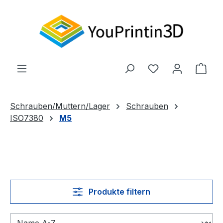
Zum Hauptinhalt springen
Du hast 0 Produ
Ware
Schrauben/Muttern/Lager
Schrauben
ISO7380
M5
Produkte filtern