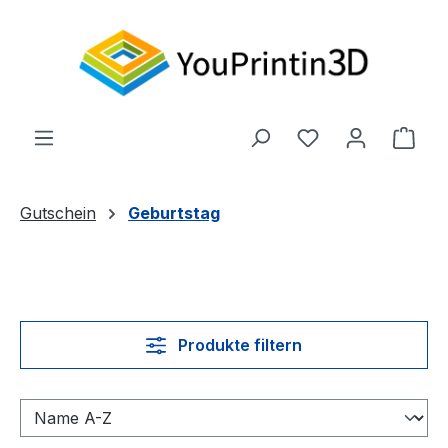
Zum Hauptinhalt springen
Du hast 0 Produ
Ware
Gutschein
Geburtstag
Produkte filtern