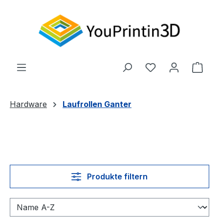
Zum Hauptinhalt springen
Du hast 0 Produ
Ware
Hardware
Laufrollen Ganter
Produkte filtern