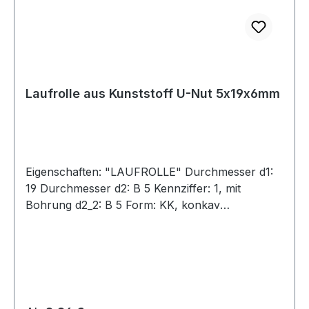
Laufrolle aus Kunststoff U-Nut 5x19x6mm
Eigenschaften: "LAUFROLLE" Durchmesser d1:
19 Durchmesser d2: B 5 Kennziffer: 1, mit
Bohrung d2_2: B 5 Form: KK, konkav
Produktbeschreibung zu "LAUFROLLE"
Herstellernummer: GN 753-19-B5-KK-1
"LAUFROLLE" Laufrollen GN 753 eignen sich
zum Verschieben oder Führen von kleineren
Lasten. Außerdem finden sie Anwendung in der
Antriebstechnik. Bei der in der Tabelle