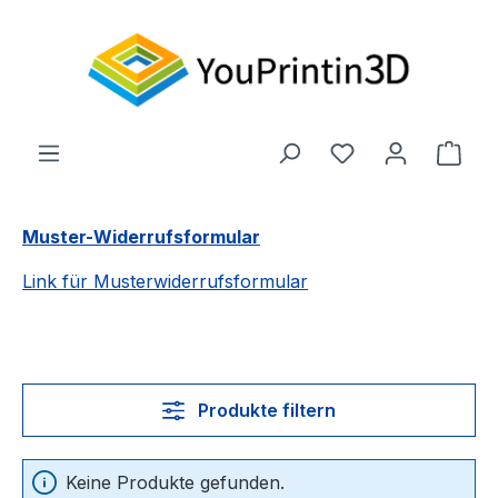
Zum Hauptinhalt springen
Du hast 0 Produ
Ware
Muster-Widerrufsformular
Link für Musterwiderrufsformular
Produkte filtern
Keine Produkte gefunden.