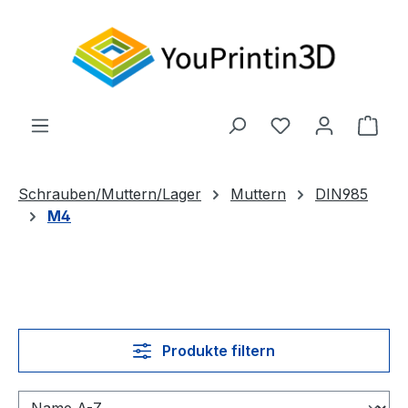
Zum Hauptinhalt springen
Du hast 0 Produ
Ware
Schrauben/Muttern/Lager
Muttern
DIN985
M4
Produkte filtern