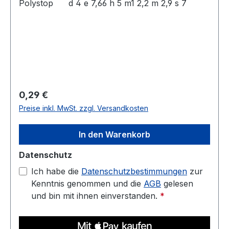
Polystop d 4 e 7,66 h 5 m1 2,2 m 2,9 s 7
Regulärer Preis:
0,29 €
Preise inkl. MwSt. zzgl. Versandkosten
In den Warenkorb
Datenschutz
Ich habe die
Datenschutzbestimmungen
zur
Kenntnis genommen und die
AGB
gelesen
und bin mit ihnen einverstanden.
*