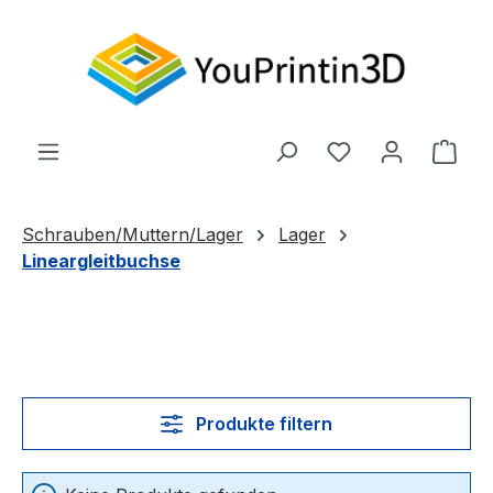
Zum Hauptinhalt springen
Du hast 0 Produ
Ware
Schrauben/Muttern/Lager
Lager
Lineargleitbuchse
Produkte filtern