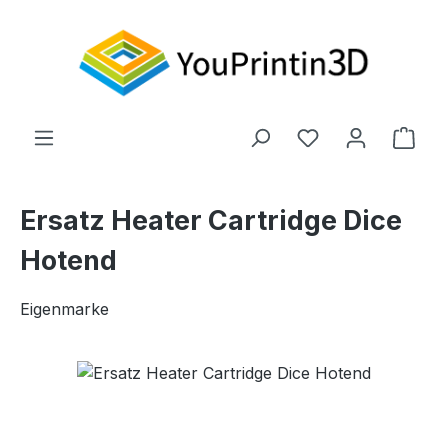
Zum Hauptinhalt springen
Du hast 0 Produ
Ware
Ersatz Heater Cartridge Dice
Hotend
Eigenmarke
Bildergalerie überspringen