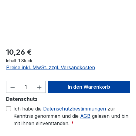
Regulärer Preis:
10,26 €
Inhalt:
1 Stück
Preise inkl. MwSt. zzgl. Versandkosten
Produkt Anzahl: Gib den gewünschten We
In den Warenkorb
Datenschutz
Ich habe die
Datenschutzbestimmungen
zur
Kenntnis genommen und die
AGB
gelesen und bin
mit ihnen einverstanden.
*