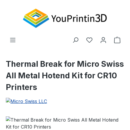
Zum Hauptinhalt springen
Du hast 0 Produ
Ware
Thermal Break for Micro Swiss
All Metal Hotend Kit for CR10
Printers
Bildergalerie überspringen