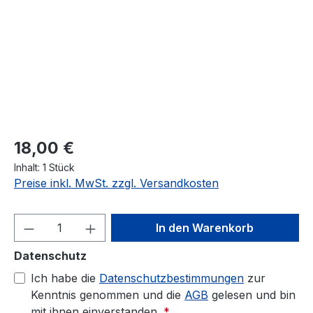
Regulärer Preis:
18,00 €
Inhalt:
1 Stück
Preise inkl. MwSt. zzgl. Versandkosten
Produkt Anzahl: Gib den gewünschten We
In den Warenkorb
Datenschutz
Ich habe die
Datenschutzbestimmungen
zur
Kenntnis genommen und die
AGB
gelesen und bin
mit ihnen einverstanden.
*