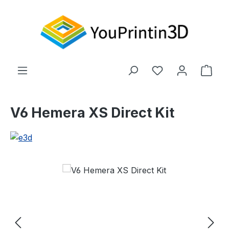
Zum Hauptinhalt springen
Du hast 0 Produ
Ware
V6 Hemera XS Direct Kit
Bildergalerie überspringen