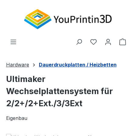
Zum Hauptinhalt springen
Du hast 0 Produ
Ware
Hardware
Dauerdruckplatten / Heizbetten
Ultimaker
Wechselplattensystem für
2/2+/2+Ext./3/3Ext
Eigenbau