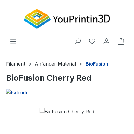
Zum Hauptinhalt springen
Du hast 0 Produ
Ware
Filament
Anfänger Material
BioFusion
BioFusion Cherry Red
Bildergalerie überspringen