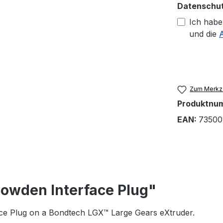
Datenschu
Ich habe
und die
Zum Merkze
Produktnu
EAN:
73500
owden Interface Plug"
ace Plug on a Bondtech LGX™ Large Gears eXtruder.