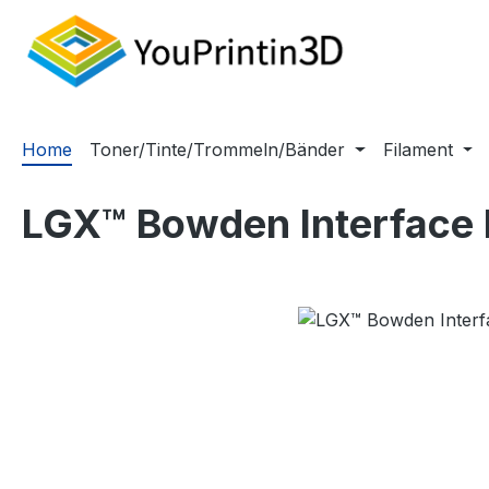
m Hauptinhalt springen
Zur Suche springen
Zur Hauptnavigation springen
Home
Toner/Tinte/Trommeln/Bänder
Filament
LGX™ Bowden Interface 
Bildergalerie überspringen