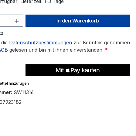
fügbar, Lieferzeit: 1-3 Tage
 Anzahl: Gib den gewünschten Wert ein 
In den Warenkorb
tz
 die
Datenschutzbestimmungen
zur Kenntnis genommen
AGB
gelesen und bin mit ihnen einverstanden.
*
ttel hinzufügen
mmer:
SW11316
07923182