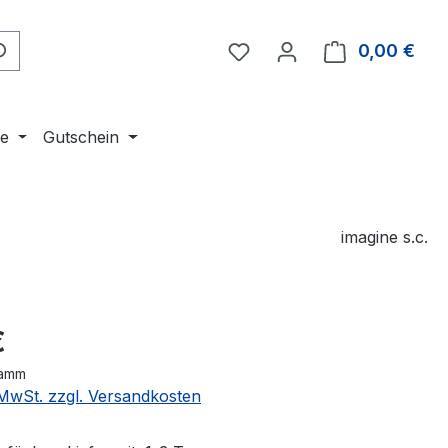
Du hast 0 Produkte auf 
0,00 €
Ware
ne
Gutschein
imagine s.c.
eis:
€
ramm
. MwSt. zzgl. Versandkosten