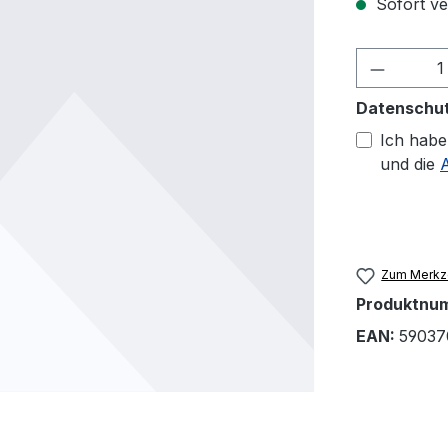
Sofort ver
Produkt
Datenschu
Ich habe
und die
Zum Merkze
Produktnu
EAN:
59037