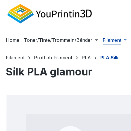
m Hauptinhalt springen
Zur Suche springen
Zur Hauptnavigation springen
Home
Toner/Tinte/Trommeln/Bänder
Filament
Filament
ProfLab Filament
PLA
PLA Silk
Silk PLA glamour
Bildergalerie überspringen