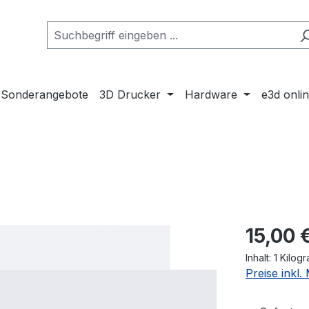
Sonderangebote
3D Drucker
Hardware
e3d onli
Regulärer Pr
15,00 
Inhalt:
1 Kilog
Preise inkl