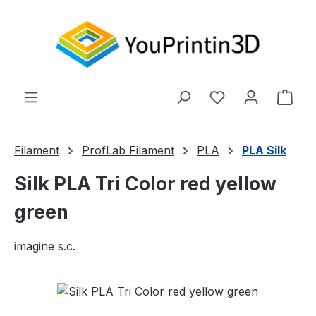
Zum Hauptinhalt springen
Du hast 0 Produ
Ware
Filament
ProfLab Filament
PLA
PLA Silk
Silk PLA Tri Color red yellow
green
imagine s.c.
Bildergalerie überspringen