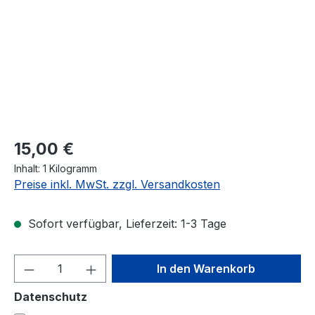
Regulärer Preis:
15,00 €
Inhalt:
1 Kilogramm
Preise inkl. MwSt. zzgl. Versandkosten
Sofort verfügbar, Lieferzeit: 1-3 Tage
Produkt Anzahl: Gib den gewünschten We
In den Warenkorb
Datenschutz