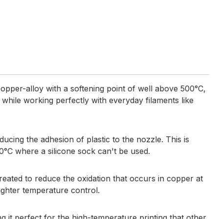
pper-alloy with a softening point of well above 500°C,
while working perfectly with everyday filaments like
cing the adhesion of plastic to the nozzle. This is
00°C where a silicone sock can't be used.
eated to reduce the oxidation that occurs in copper at
tighter temperature control.
g it perfect for the high-temperature printing that other