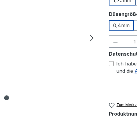
1,75mm
Düsengröß
0,4mm
Produkt
Datenschu
Ich habe
und die
Zum Merkze
Produktnu