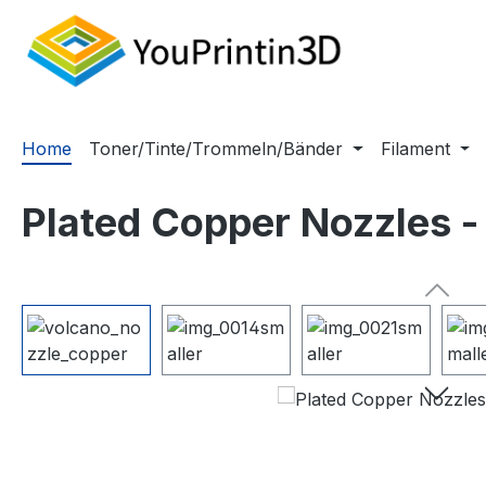
m Hauptinhalt springen
Zur Suche springen
Zur Hauptnavigation springen
Home
Toner/Tinte/Trommeln/Bänder
Filament
Plated Copper Nozzles -
Bildergalerie überspringen