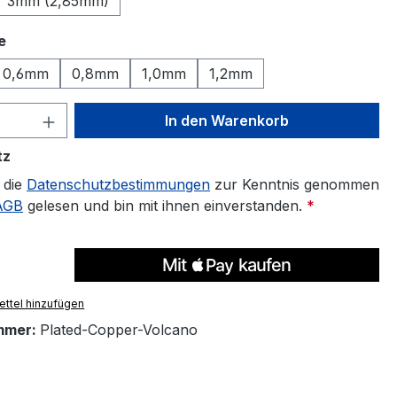
3mm (2,85mm)
auswählen
e
0,6mm
0,8mm
1,0mm
1,2mm
 Anzahl: Gib den gewünschten Wert ein 
In den Warenkorb
tz
 die
Datenschutzbestimmungen
zur Kenntnis genommen
AGB
gelesen und bin mit ihnen einverstanden.
*
ttel hinzufügen
mmer:
Plated-Copper-Volcano