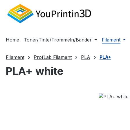
m Hauptinhalt springen
Zur Suche springen
Zur Hauptnavigation springen
Home
Toner/Tinte/Trommeln/Bänder
Filament
Filament
ProfLab Filament
PLA
PLA+
PLA+ white
Bildergalerie überspringen