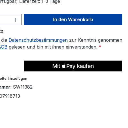
fügbar, Lieferzeit: 1-3 Tage
 Anzahl: Gib den gewünschten Wert ein 
In den Warenkorb
tz
 die
Datenschutzbestimmungen
zur Kenntnis genommen
AGB
gelesen und bin mit ihnen einverstanden.
*
ttel hinzufügen
mmer:
SW11382
07918713