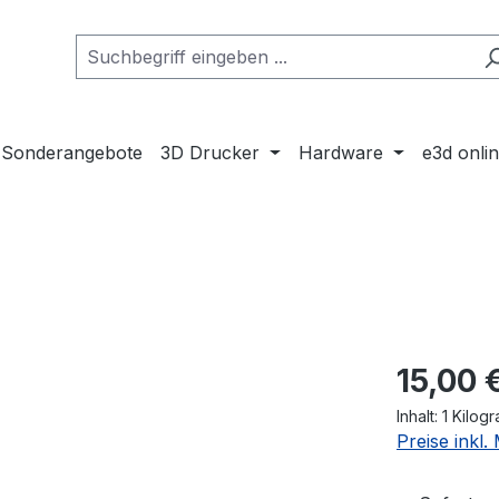
Sonderangebote
3D Drucker
Hardware
e3d onli
Regulärer Pr
15,00 
Inhalt:
1 Kilog
Preise inkl