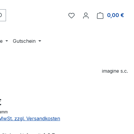
Du hast 0 Produkte auf 
0,00 €
Ware
ne
Gutschein
imagine s.c.
eis:
€
ramm
. MwSt. zzgl. Versandkosten