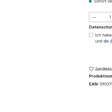
Sofort ver
Produkt
Datenschu
Ich habe
und die
Zum Merkze
Produktnu
EAN:
59037