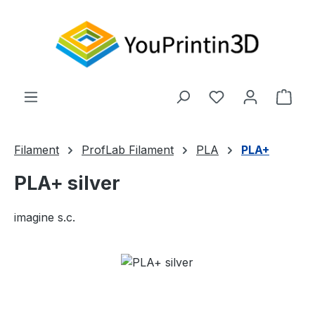
Zum Hauptinhalt springen
Du hast 0 Produ
Ware
Filament
ProfLab Filament
PLA
PLA+
PLA+ silver
imagine s.c.
Bildergalerie überspringen