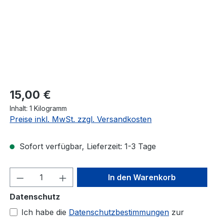
Regulärer Preis:
15,00 €
Inhalt:
1 Kilogramm
Preise inkl. MwSt. zzgl. Versandkosten
Sofort verfügbar, Lieferzeit: 1-3 Tage
Produkt Anzahl: Gib den gewünschten We
In den Warenkorb
Datenschutz
Ich habe die
Datenschutzbestimmungen
zur