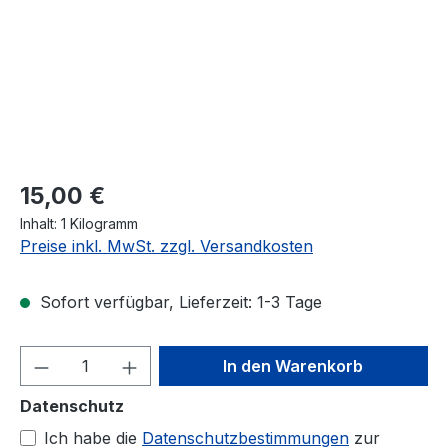
Regulärer Preis:
15,00 €
Inhalt:
1 Kilogramm
Preise inkl. MwSt. zzgl. Versandkosten
Sofort verfügbar, Lieferzeit: 1-3 Tage
Produkt Anzahl: Gib den gewünschten We
In den Warenkorb
Datenschutz
Ich habe die
Datenschutzbestimmungen
zur