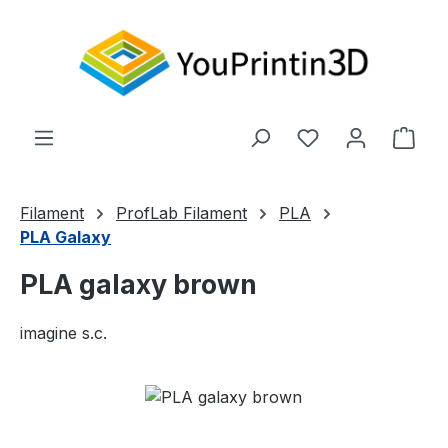
Zum Hauptinhalt springen
Du hast 0 Produ
Ware
Filament
ProfLab Filament
PLA
PLA Galaxy
PLA galaxy brown
imagine s.c.
Bildergalerie überspringen