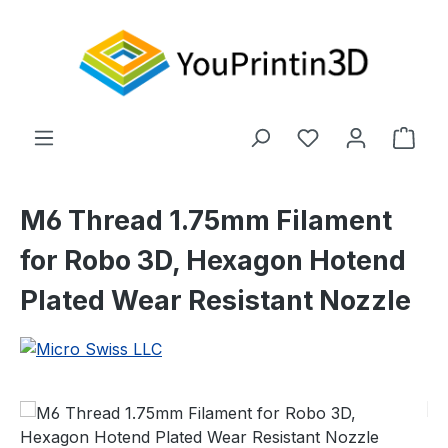
Zum Hauptinhalt springen
Du hast 0 Produ
Ware
M6 Thread 1.75mm Filament
for Robo 3D, Hexagon Hotend
Plated Wear Resistant Nozzle
Bildergalerie überspringen