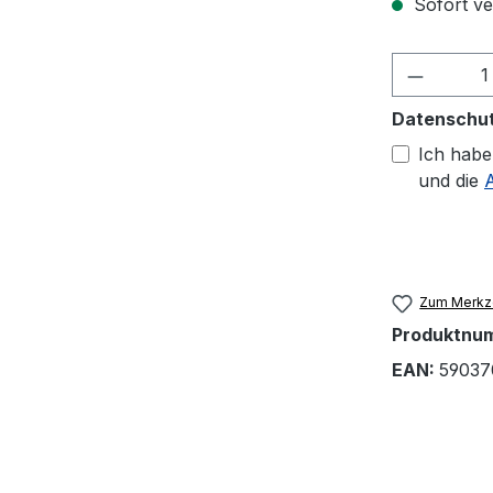
Sofort ver
Produkt
Datenschu
Ich habe
und die
Zum Merkze
Produktnu
EAN:
59037