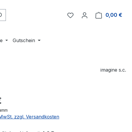
Du hast 0 Produkte auf 
0,00 €
Ware
ne
Gutschein
imagine s.c.
eis:
€
ramm
. MwSt. zzgl. Versandkosten