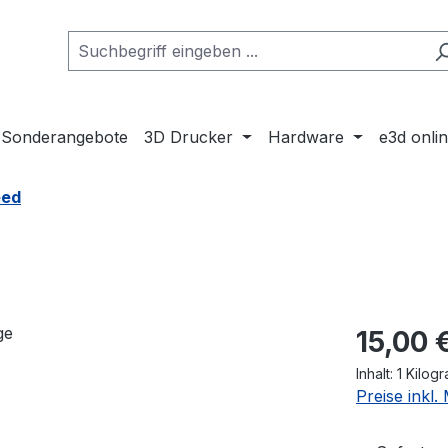
Sonderangebote
3D Drucker
Hardware
e3d onli
eed
Regulärer Pr
15,00 
Inhalt:
1 Kilog
Preise inkl