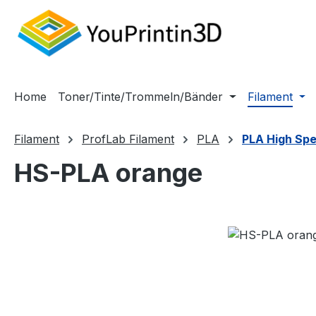
m Hauptinhalt springen
Zur Suche springen
Zur Hauptnavigation springen
Home
Toner/Tinte/Trommeln/Bänder
Filament
Filament
ProfLab Filament
PLA
PLA High Sp
HS-PLA orange
Bildergalerie überspringen