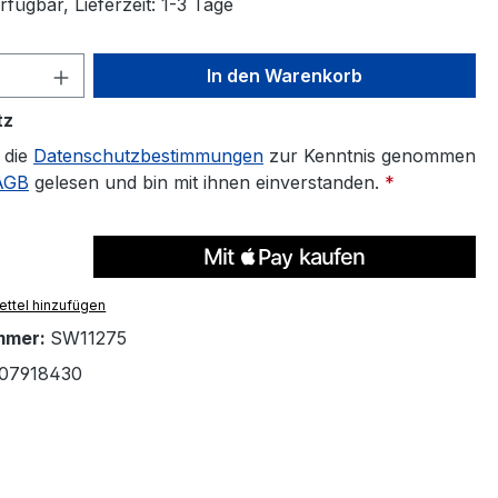
fügbar, Lieferzeit: 1-3 Tage
 Anzahl: Gib den gewünschten Wert ein 
In den Warenkorb
tz
 die
Datenschutzbestimmungen
zur Kenntnis genommen
AGB
gelesen und bin mit ihnen einverstanden.
*
ttel hinzufügen
mmer:
SW11275
07918430