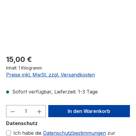
Regulärer Preis:
15,00 €
Inhalt:
1 Kilogramm
Preise inkl. MwSt. zzgl. Versandkosten
Sofort verfügbar, Lieferzeit: 1-3 Tage
Produkt Anzahl: Gib den gewünschten We
In den Warenkorb
Datenschutz
Ich habe die
Datenschutzbestimmungen
zur