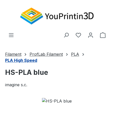
Zum Hauptinhalt springen
Du hast 0 Produ
Ware
Filament
ProfLab Filament
PLA
PLA High Speed
HS-PLA blue
imagine s.c.
Bildergalerie überspringen