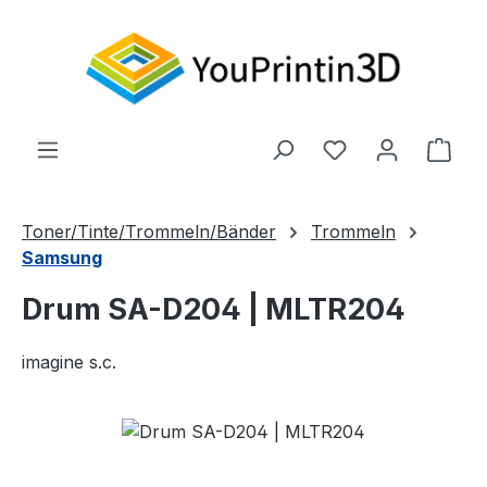
Zum Hauptinhalt springen
Du hast 0 Produ
Ware
Toner/Tinte/Trommeln/Bänder
Trommeln
Samsung
Drum SA-D204 | MLTR204
imagine s.c.
Bildergalerie überspringen