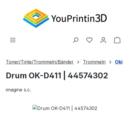
Zum Hauptinhalt springen
Du hast 0 Produ
Ware
Toner/Tinte/Trommeln/Bänder
Trommeln
Oki
Drum OK-D411 | 44574302
imagine s.c.
Bildergalerie überspringen