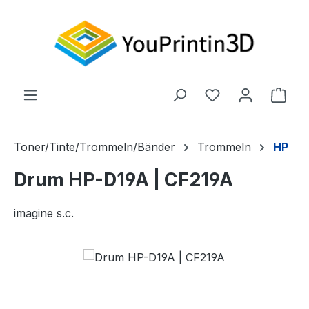
Zum Hauptinhalt springen
Du hast 0 Produ
Ware
Toner/Tinte/Trommeln/Bänder
Trommeln
HP
Drum HP-D19A | CF219A
imagine s.c.
Bildergalerie überspringen