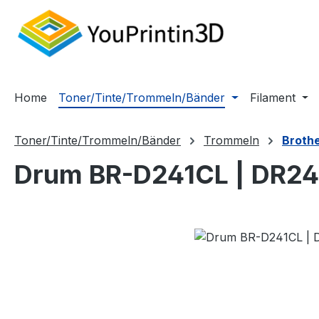
m Hauptinhalt springen
Zur Suche springen
Zur Hauptnavigation springen
Home
Toner/Tinte/Trommeln/Bänder
Filament
Toner/Tinte/Trommeln/Bänder
Trommeln
Broth
Drum BR-D241CL | DR2
Bildergalerie überspringen