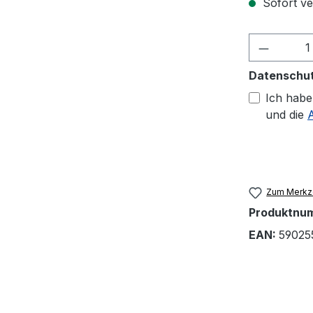
Sofort ver
Produkt
Datenschu
Ich habe
und die
Zum Merkze
Produktnu
EAN:
59025