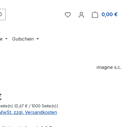
Du hast 0 Produkte auf 
0,00 €
Ware
ne
Gutschein
imagine s.c.
eis:
€
eite(n)
(0,67 € / 1000 Seite(n))
. MwSt. zzgl. Versandkosten