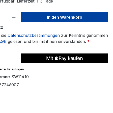
fügbar, Lieferzeit: 1-3 Tage
 Anzahl: Gib den gewünschten Wert ein 
In den Warenkorb
tz
 die
Datenschutzbestimmungen
zur Kenntnis genommen
AGB
gelesen und bin mit ihnen einverstanden.
*
ttel hinzufügen
mmer:
SW11410
57246007