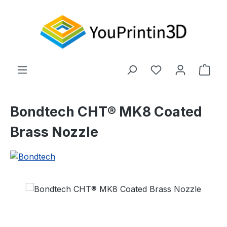
Zum Hauptinhalt springen
Du hast 0 Produ
Ware
Bondtech CHT® MK8 Coated
Brass Nozzle
Bildergalerie überspringen