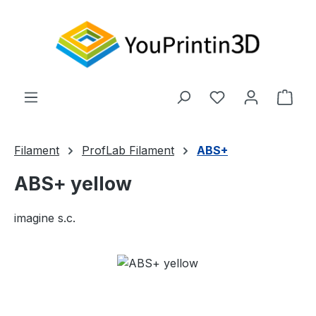
Zum Hauptinhalt springen
Du hast 0 Produ
Ware
Filament
ProfLab Filament
ABS+
ABS+ yellow
imagine s.c.
Bildergalerie überspringen