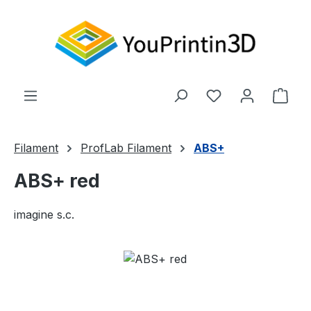
Zum Hauptinhalt springen
Du hast 0 Produ
Ware
Filament
ProfLab Filament
ABS+
ABS+ red
imagine s.c.
Bildergalerie überspringen