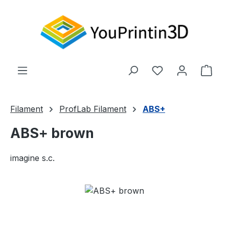
Zum Hauptinhalt springen
Du hast 0 Produ
Ware
Filament
ProfLab Filament
ABS+
ABS+ brown
imagine s.c.
Bildergalerie überspringen