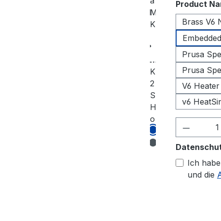
Product N
Brass V6 
Embedded 
Prusa Spe
Prusa Spe
V6 Heater
v6 HeatSi
Produkt
Datenschu
Ich habe
und die