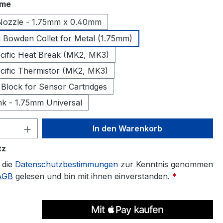
auswählen
ame
Nozzle - 1.75mm x 0.40mm
Bowden Collet for Metal (1.75mm)
cific Heat Break (MK2, MK3)
cific Thermistor (MK2, MK3)
 Block for Sensor Cartridges
nk - 1.75mm Universal
 Anzahl: Gib den gewünschten Wert ein 
In den Warenkorb
tz
 die
Datenschutzbestimmungen
zur Kenntnis genommen
AGB
gelesen und bin mit ihnen einverstanden.
*