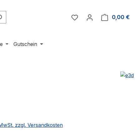
Du hast 0 Produkte auf 
0,00 €
Ware
ne
Gutschein
eis:
. MwSt. zzgl. Versandkosten