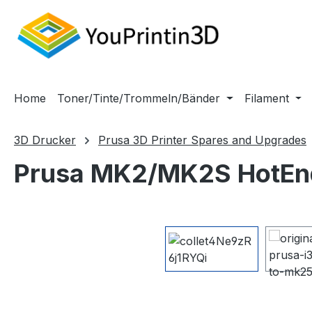
m Hauptinhalt springen
Zur Suche springen
Zur Hauptnavigation springen
Home
Toner/Tinte/Trommeln/Bänder
Filament
3D Drucker
Prusa 3D Printer Spares and Upgrades
Prusa MK2/MK2S HotEn
Bildergalerie überspringen