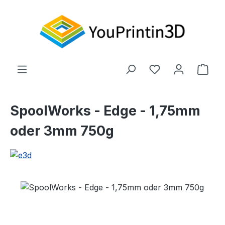
Zum Hauptinhalt springen
Du hast 0 Produ
Ware
SpoolWorks - Edge - 1,75mm
oder 3mm 750g
Bildergalerie überspringen