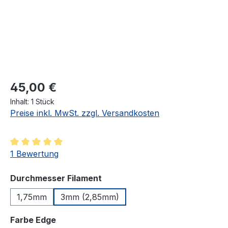
Regulärer Preis:
45,00 €
Inhalt:
1 Stück
Preise inkl. MwSt. zzgl. Versandkosten
Durchschnittliche Bewertung von 5 von 5 Sternen
1 Bewertung
auswählen
Durchmesser Filament
1,75mm
3mm (2,85mm)
auswählen
Farbe Edge