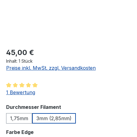
Regulärer Preis:
45,00 €
Inhalt:
1 Stück
Preise inkl. MwSt. zzgl. Versandkosten
Durchschnittliche Bewertung von 5 von 5 Sternen
1 Bewertung
auswählen
Durchmesser Filament
1,75mm
3mm (2,85mm)
auswählen
Farbe Edge