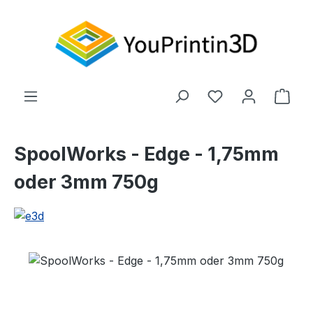
Zum Hauptinhalt springen
Du hast 0 Produ
Ware
SpoolWorks - Edge - 1,75mm
oder 3mm 750g
Bildergalerie überspringen