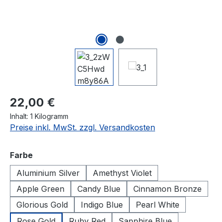
Regulärer Preis:
22,00 €
Inhalt:
1 Kilogramm
Preise inkl. MwSt. zzgl. Versandkosten
auswählen
Farbe
Aluminium Silver
Amethyst Violet
Apple Green
Candy Blue
Cinnamon Bronze
Glorious Gold
Indigo Blue
Pearl White
Rose Gold
Ruby Red
Sapphire Blue