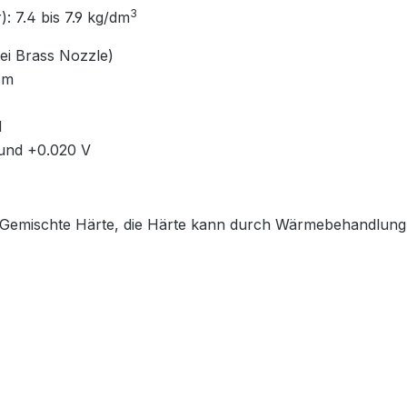
3
: 7.4 bis 7.9 kg/dm
bei Brass Nozzle)
Ωcm
1
 und +0.020 V
 Gemischte Härte, die Härte kann durch Wärmebehandlung