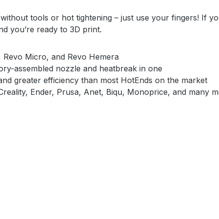
ithout tools or hot tightening – just use your fingers! If
d you’re ready to 3D print.
ix, Revo Micro, and Revo Hemera
tory-assembled nozzle and heatbreak in one
and greater efficiency than most HotEnds on the market
Creality, Ender, Prusa, Anet, Biqu, Monoprice, and many 