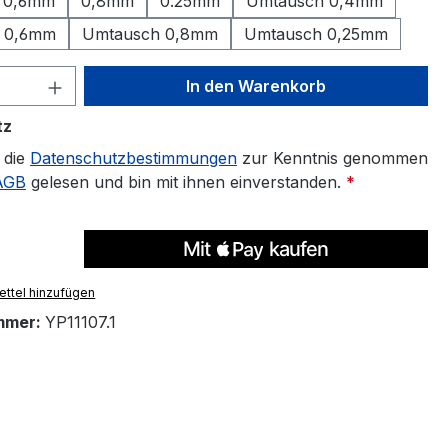
0,6mm
0,8mm
0.25mm
Umtausch 0,4mm
 0,6mm
Umtausch 0,8mm
Umtausch 0,25mm
 Anzahl: Gib den gewünschten Wert ein 
In den Warenkorb
tz
 die
Datenschutzbestimmungen
zur Kenntnis genommen
AGB
gelesen und bin mit ihnen einverstanden.
*
ttel hinzufügen
mmer:
YP11107.1