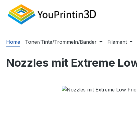
m Hauptinhalt springen
Zur Suche springen
Zur Hauptnavigation springen
Home
Toner/Tinte/Trommeln/Bänder
Filament
Nozzles mit Extreme Low
Bildergalerie überspringen