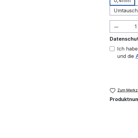
0,4mm
Umtausch
Produkt
Datenschu
Ich habe
und die
Zum Merkze
Produktnu