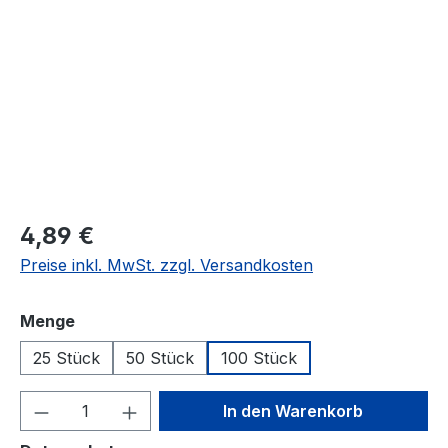
Regulärer Preis:
4,89 €
Preise inkl. MwSt. zzgl. Versandkosten
auswählen
Menge
25 Stück
50 Stück
100 Stück
Produkt Anzahl: Gib den gewünschten We
In den Warenkorb