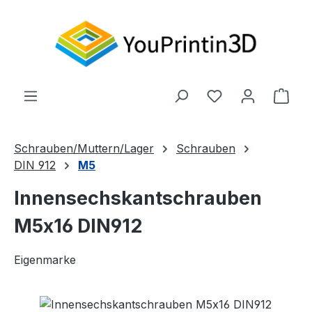
Zum Hauptinhalt springen
Du hast 0 Produ
Ware
Schrauben/Muttern/Lager
Schrauben
DIN 912
M5
Innensechskantschrauben
M5x16 DIN912
Eigenmarke
Bildergalerie überspringen