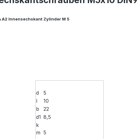
A2 Innensechskant Zylinder M 5
d
5
l
10
b
22
d1
8,5
k
m
5