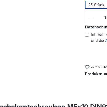
25 Stück
Produkt
Datenschu
Ich habe
und die
Zum Merkze
Produktnu
sechskantschrauben M5x10 DIN9