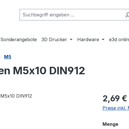
Sonderangebote
3D Drucker
Hardware
e3d onli
M5
en M5x10 DIN912
Regulärer Pr
2,69 €
Preise inkl
aus
Menge