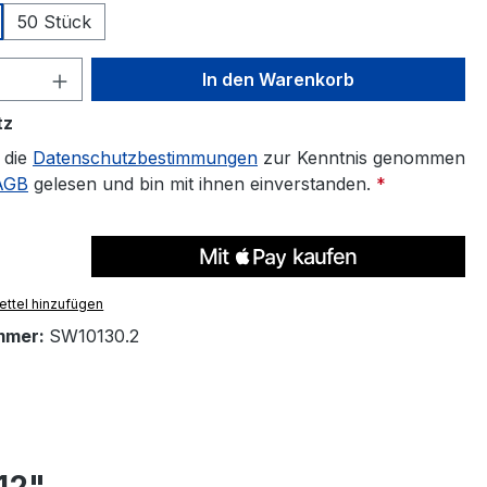
50 Stück
 Anzahl: Gib den gewünschten Wert ein 
In den Warenkorb
tz
 die
Datenschutzbestimmungen
zur Kenntnis genommen
AGB
gelesen und bin mit ihnen einverstanden.
*
ttel hinzufügen
mmer:
SW10130.2
12"