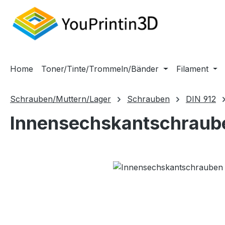
m Hauptinhalt springen
Zur Suche springen
Zur Hauptnavigation springen
Home
Toner/Tinte/Trommeln/Bänder
Filament
Schrauben/Muttern/Lager
Schrauben
DIN 912
Innensechskantschraub
Bildergalerie überspringen