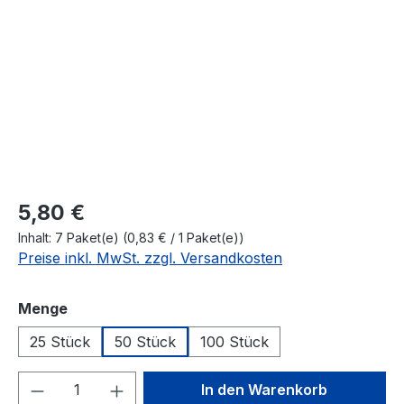
Regulärer Preis:
5,80 €
Inhalt:
7 Paket(e)
(0,83 € / 1 Paket(e))
Preise inkl. MwSt. zzgl. Versandkosten
auswählen
Menge
25 Stück
50 Stück
100 Stück
Produkt Anzahl: Gib den gewünschten We
In den Warenkorb