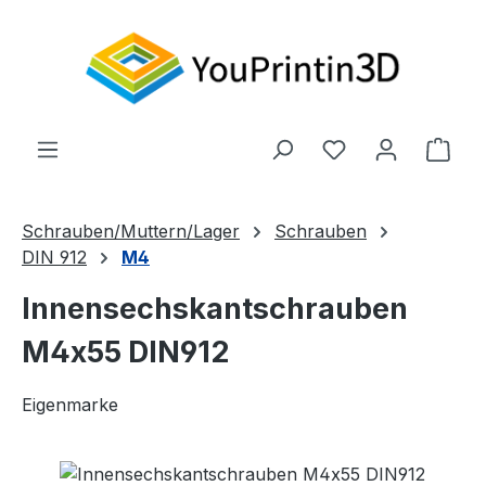
Zum Hauptinhalt springen
Du hast 0 Produ
Ware
Schrauben/Muttern/Lager
Schrauben
DIN 912
M4
Innensechskantschrauben
M4x55 DIN912
Eigenmarke
Bildergalerie überspringen