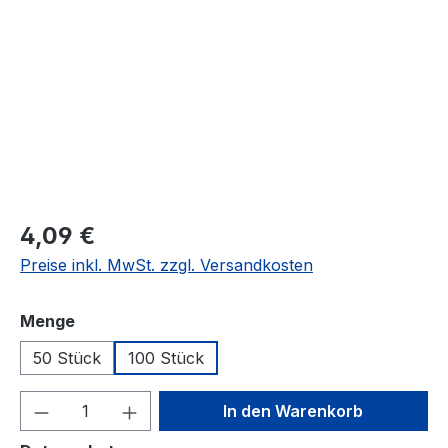
Regulärer Preis:
4,09 €
Preise inkl. MwSt. zzgl. Versandkosten
auswählen
Menge
50 Stück
100 Stück
Produkt Anzahl: Gib den gewünschten We
In den Warenkorb