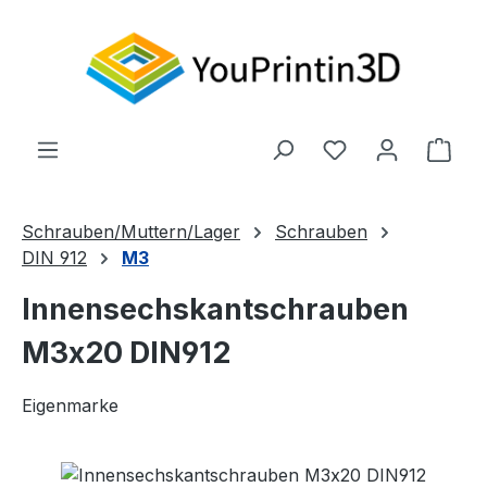
Zum Hauptinhalt springen
Du hast 0 Produ
Ware
Schrauben/Muttern/Lager
Schrauben
DIN 912
M3
Innensechskantschrauben
M3x20 DIN912
Eigenmarke
Bildergalerie überspringen