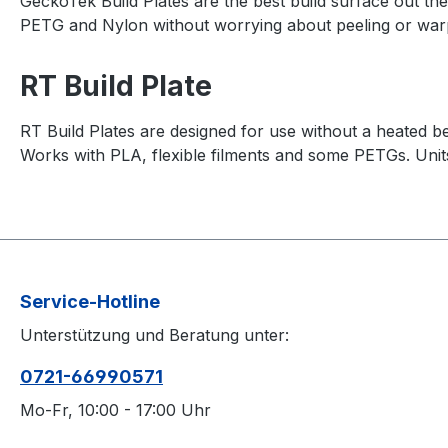
GeckoTek Build Plates are the best build surface out the
PETG and Nylon without worrying about peeling or warpin
RT Build Plate
RT Build Plates are designed for use without a heated 
Works with PLA, flexible filments and some PETGs. Units 
Service-Hotline
Unterstützung und Beratung unter:
0721-66990571
Mo-Fr, 10:00 - 17:00 Uhr