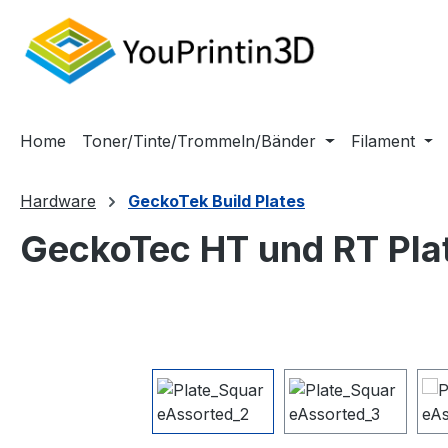
m Hauptinhalt springen
Zur Suche springen
Zur Hauptnavigation springen
Home
Toner/Tinte/Trommeln/Bänder
Filament
Hardware
GeckoTek Build Plates
GeckoTec HT und RT Pla
Bildergalerie überspringen