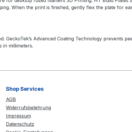
re for desktop fused filament 3D Printing. HT Build Plates
g. When the print is finished, gently flex the plate for ea
bed. GeckoTek’s Advanced Coating Technology prevents peel
in millimeters.
Shop Services
AGB
Widerrufsbelehrung
Impressum
Datenschutz