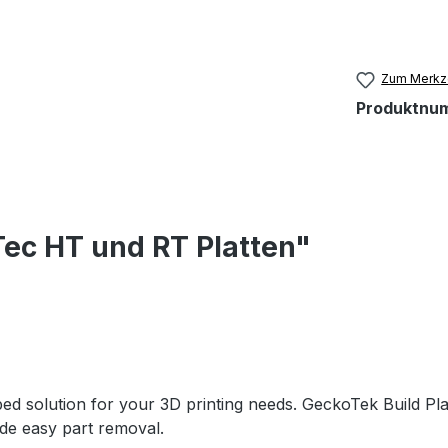
Zum Merkze
Produktnu
ec HT und RT Platten"
ed solution for your 3D printing needs. GeckoTek Build Pl
ide easy part removal.