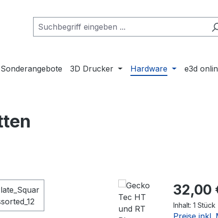
Sonderangebote
3D Drucker
Hardware
e3d onli
tten
Regulärer Pr
32,00 
Inhalt:
1 Stück
Preise inkl