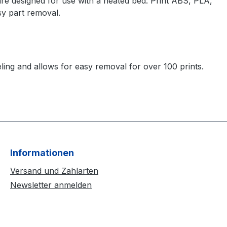
 are designed for use with a heated bed. Print ABS, PLA,
sy part removal.
ing and allows for easy removal for over 100 prints.
Informationen
Versand und Zahlarten
Newsletter anmelden