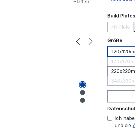
Build Plate
HTPlate
(Diese 
ausw
Größe
120x120
170x170
(Dies
220x220
340x330
(Dies
Produkt
Datenschu
Ich habe
und die