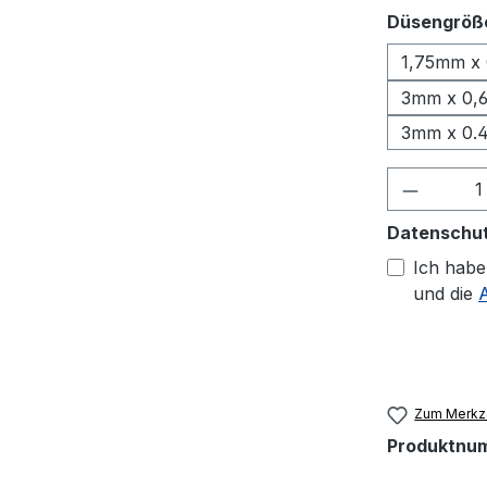
Düsengröß
1,75mm x
3mm x 0,
3mm x 0
Produkt
Datenschu
Ich habe
und die
Zum Merkze
Produktnu