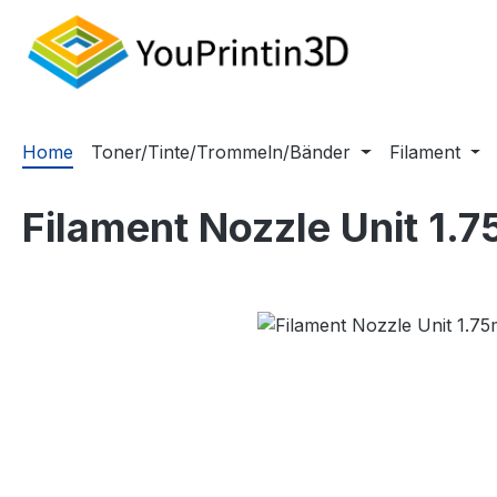
m Hauptinhalt springen
Zur Suche springen
Zur Hauptnavigation springen
Home
Toner/Tinte/Trommeln/Bänder
Filament
Filament Nozzle Unit 1
Bildergalerie überspringen