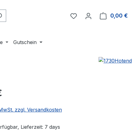
Du hast 0 Produkte auf 
0,00 €
Ware
ne
Gutschein
eis:
€
. MwSt. zzgl. Versandkosten
fügbar, Lieferzeit: 7 days