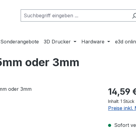
Sonderangebote
3D Drucker
Hardware
e3d onli
.75mm oder 3mm
Regulärer Pr
14,59 
Inhalt:
1 Stück
Preise inkl
Sofort ver