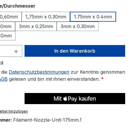
auswählen
e/Durchmesser
 0,60mm
1,75mm x 0.30mm
1.75mm x 0.4mm
60mm
3mm x 0.25mm
3mm x 0.30mm
.40mm
 Anzahl: Gib den gewünschten Wert ein 
In den Warenkorb
tz
 die
Datenschutzbestimmungen
zur Kenntnis genommen
AGB
gelesen und bin mit ihnen einverstanden.
*
ttel hinzufügen
mmer:
Filament-Nozzle-Unit-175mm.1