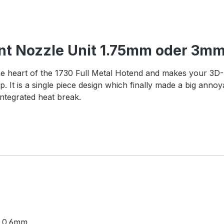
nt Nozzle Unit 1.75mm oder 3m
 heart of the 1730 Full Metal Hotend and makes your 3D-Pr
tip. It is a single piece design which finally made a big an
integrated heat break.
r 0.6mm