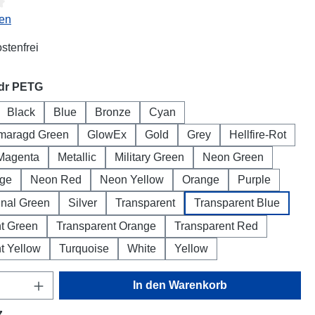
liche Bewertung von 4.38 von 5 Sternen
en
stenfrei
auswählen
udr PETG
Black
Blue
Bronze
Cyan
maragd Green
GlowEx
Gold
Grey
Hellfire-Rot
Magenta
Metallic
Military Green
Neon Green
ge
Neon Red
Neon Yellow
Orange
Purple
gnal Green
Silver
Transparent
Transparent Blue
t Green
Transparent Orange
Transparent Red
t Yellow
Turquoise
White
Yellow
Anzahl: Gib den gewünschten Wert ein oder
In den Warenkorb
z