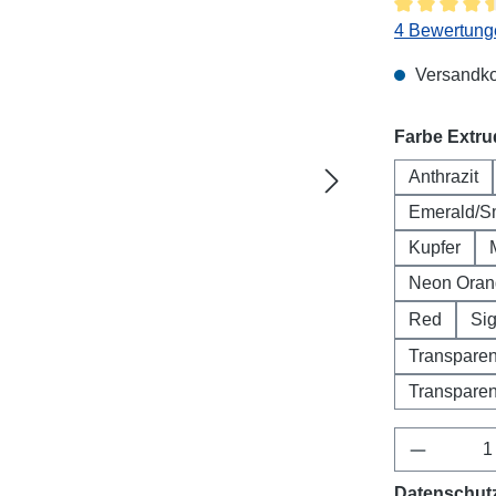
Durchschnitt
4 Bewertung
Versandko
Farbe Extr
Anthrazit
Emerald/S
Kupfer
Neon Oran
Red
Si
Transparen
Transparen
Produkt 
Datenschut