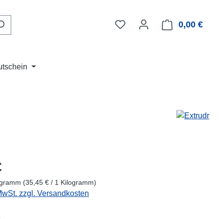
Du hast 0 Produkte auf d
0,00 €
Ware
utschein
eis:
€
logramm
(35,45 € / 1 Kilogramm)
 MwSt. zzgl. Versandkosten