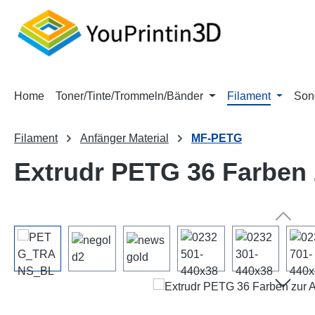
m Hauptinhalt springen
Zur Suche springen
Zur Hauptnavigation springen
Home
Toner/Tinte/Trommeln/Bänder
Filament
Son
Filament
Anfänger Material
MF-PETG
Extrudr PETG 36 Farben
Bildergalerie überspringen