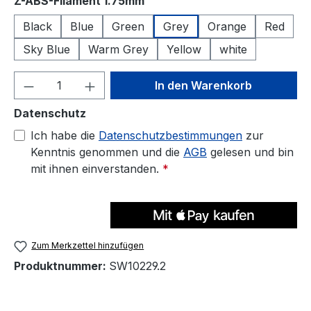
auswählen
Z-ABS-Filament 1.75mm
Black
Blue
Green
Grey
Orange
Red
Sky Blue
Warm Grey
Yellow
white
Produkt Anzahl: Gib den gewünschten We
In den Warenkorb
Datenschutz
Ich habe die
Datenschutzbestimmungen
zur
Kenntnis genommen und die
AGB
gelesen und bin
mit ihnen einverstanden.
*
Zum Merkzettel hinzufügen
Produktnummer:
SW10229.2