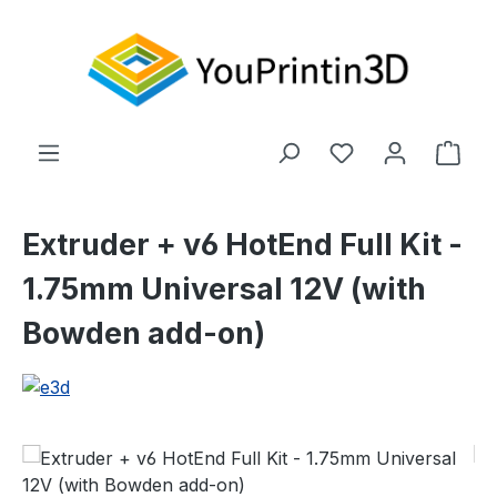
Zum Hauptinhalt springen
Du hast 0 Produ
Ware
Extruder + v6 HotEnd Full Kit -
1.75mm Universal 12V (with
Bowden add-on)
Bildergalerie überspringen