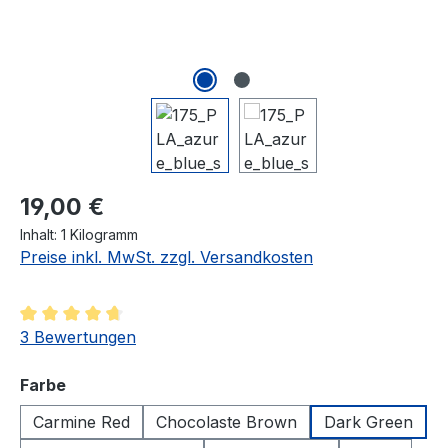
Regulärer Preis:
19,00 €
Inhalt:
1 Kilogramm
Preise inkl. MwSt. zzgl. Versandkosten
Durchschnittliche Bewertung von 4.83 von 5 Sternen
3 Bewertungen
auswählen
Farbe
Carmine Red
Chocolaste Brown
Dark Green