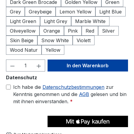
Dark Green Brocade
Golden Yellow
Green
Grey
Greybeige
Lemon Yellow
Light Blue
Light Green
Light Grey
Marble White
Oliveyellow
Orange
Pink
Red
Silver
Skin Beige
Snow White
Violett
Wood Natur
Yellow
Produkt Anzahl: Gib den gewünschten We
In den Warenkorb
Datenschutz
Ich habe die
Datenschutzbestimmungen
zur
Kenntnis genommen und die
AGB
gelesen und bin
mit ihnen einverstanden.
*