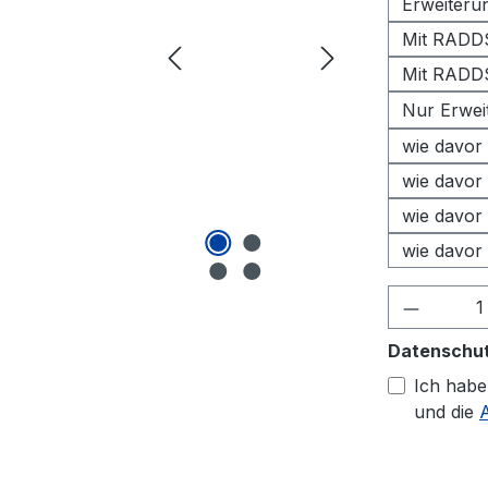
Erweiteru
Mit RADDS
Mit RADDS
Nur Erwei
wie davor 
wie davor 
wie davor
wie davor
Produkt
Datenschu
Ich habe
und die