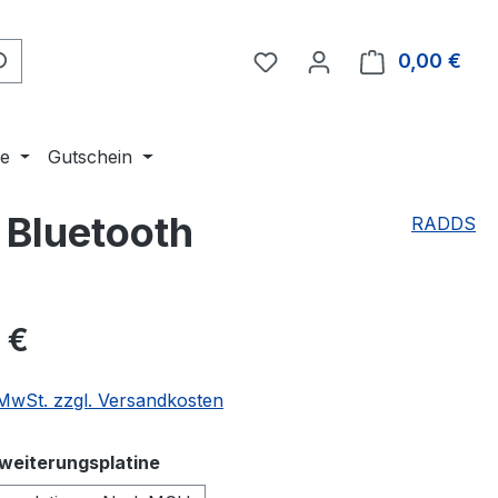
Du hast 0 Produkte auf 
0,00 €
Ware
ne
Gutschein
 Bluetooth
RADDS
eis:
 €
. MwSt. zzgl. Versandkosten
auswählen
weiterungsplatine