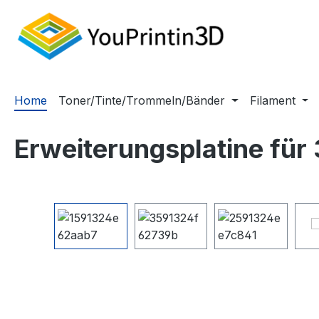
m Hauptinhalt springen
Zur Suche springen
Zur Hauptnavigation springen
Home
Toner/Tinte/Trommeln/Bänder
Filament
Erweiterungsplatine für 
Bildergalerie überspringen