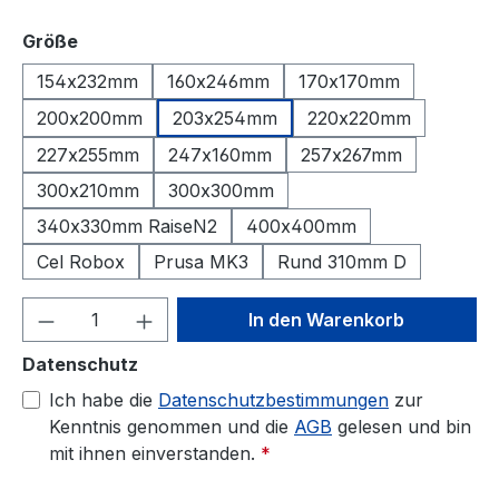
auswählen
Größe
154x232mm
160x246mm
170x170mm
200x200mm
203x254mm
220x220mm
227x255mm
247x160mm
257x267mm
300x210mm
300x300mm
340x330mm RaiseN2
400x400mm
Cel Robox
Prusa MK3
Rund 310mm D
Produkt Anzahl: Gib den gewünschten We
In den Warenkorb
Datenschutz
Ich habe die
Datenschutzbestimmungen
zur
Kenntnis genommen und die
AGB
gelesen und bin
mit ihnen einverstanden.
*