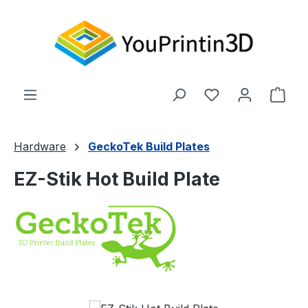
Zum Hauptinhalt springen
Du hast 0 Produ
Ware
Hardware
GeckoTek Build Plates
EZ-Stik Hot Build Plate