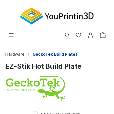
Zum Hauptinhalt springen
Du hast 0 Produ
Ware
Hardware
GeckoTek Build Plates
EZ-Stik Hot Build Plate