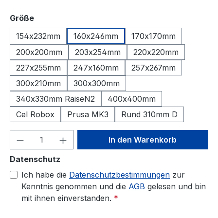
auswählen
Größe
154x232mm
160x246mm
170x170mm
200x200mm
203x254mm
220x220mm
227x255mm
247x160mm
257x267mm
300x210mm
300x300mm
340x330mm RaiseN2
400x400mm
Cel Robox
Prusa MK3
Rund 310mm D
Produkt Anzahl: Gib den gewünschten We
In den Warenkorb
Datenschutz
Ich habe die
Datenschutzbestimmungen
zur
Kenntnis genommen und die
AGB
gelesen und bin
mit ihnen einverstanden.
*