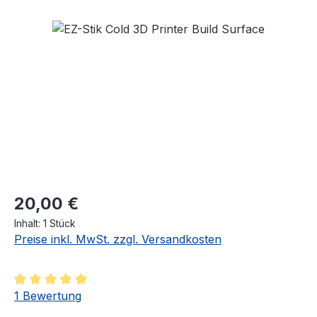
Bildergalerie überspringen
Regulärer Preis:
20,00 €
Inhalt:
1 Stück
Preise inkl. MwSt. zzgl. Versandkosten
Durchschnittliche Bewertung von 5 von 5 Sternen
1 Bewertung