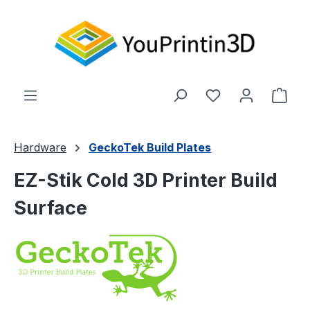
Zum Hauptinhalt springen
Du hast 0 Produ
Ware
Hardware
GeckoTek Build Plates
EZ-Stik Cold 3D Printer Build
Surface