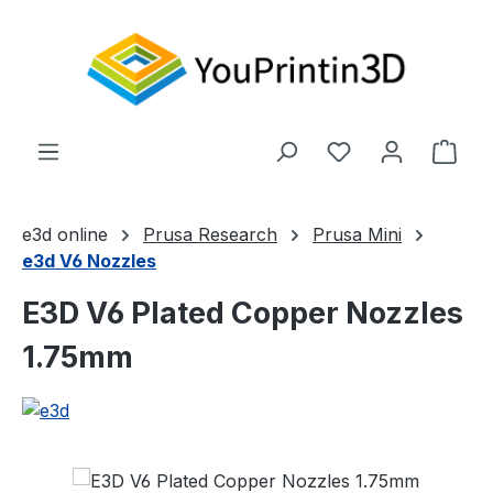
Zum Hauptinhalt springen
Du hast 0 Produ
Ware
e3d online
Prusa Research
Prusa Mini
e3d V6 Nozzles
E3D V6 Plated Copper Nozzles
1.75mm
Bildergalerie überspringen