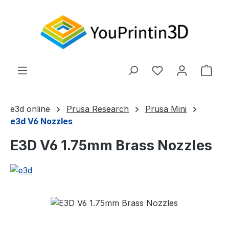
Zum Hauptinhalt springen
Du hast 0 Produ
Ware
e3d online
Prusa Research
Prusa Mini
e3d V6 Nozzles
E3D V6 1.75mm Brass Nozzles
Bildergalerie überspringen