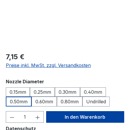
Regulärer Preis:
7,15 €
Preise inkl. MwSt. zzgl. Versandkosten
auswählen
Nozzle Diameter
0.15mm
0.25mm
0.30mm
0.40mm
0.50mm
0.60mm
0.80mm
Undrilled
Produkt Anzahl: Gib den gewünschten We
In den Warenkorb
Datenschutz